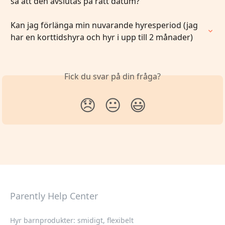
så att den avslutas på rätt datum?
Kan jag förlänga min nuvarande hyresperiod (jag 
har en korttidshyra och hyr i upp till 2 månader)
Fick du svar på din fråga?
😞
😐
😃
Parently Help Center
Hyr barnprodukter: smidigt, flexibelt